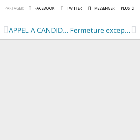
PARTAGER:
FACEBOOK
TWITTER
MESSENGER
PLUS
APPEL A CANDIDATURE : reprise du multiservices de Recoules
Fermeture exceptionnelle de la mairie