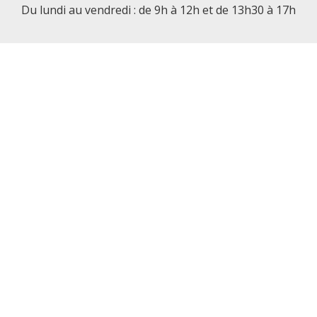
Du lundi au vendredi : de 9h à 12h et de 13h30 à 17h
CONTACT
MAIRIES DÉLÉGUÉES
MÉTÉO
DÉCOUVRIR
VIE MUNICIPALE
VIVRE ET TRAVAILLER