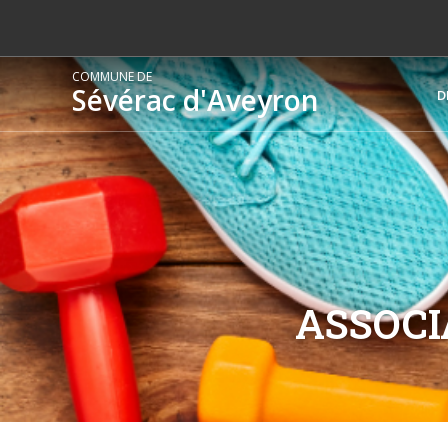
COMMUNE DE
Sévérac d'Aveyron
D
ASSOCI