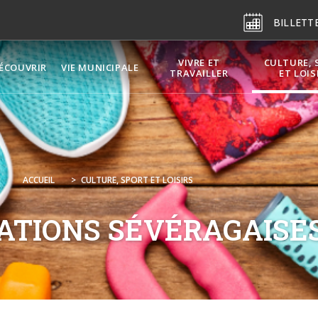
BILLETT
VIVRE ET
CULTURE, 
ÉCOUVRIR
VIE MUNICIPALE
TRAVAILLER
ET LOIS
ACCUEIL
>
CULTURE, SPORT ET LOISIRS
ATIONS SÉVÉRAGAISE