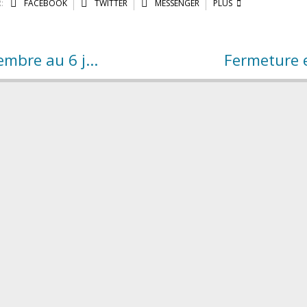
:
FACEBOOK
TWITTER
MESSENGER
PLUS
Fermeture de la bibliothèque du 26 décembre au 6 janvier
Fermeture e