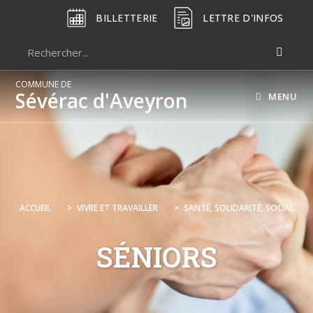
BILLETTERIE
LETTRE D'INFOS
COMMUNE DE
Sévérac d'Aveyron
MENU
ACCUEIL
>
VIVRE ET TRAVAILLER
>
SANTÉ, SOLIDARITÉ, SOCIAL
SÉNIORS