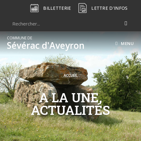
BILLETTERIE
LETTRE D'INFOS
COMMUNE DE
Sévérac d'Aveyron
MENU
ACCUEIL
A LA UNE,
ACTUALITÉS