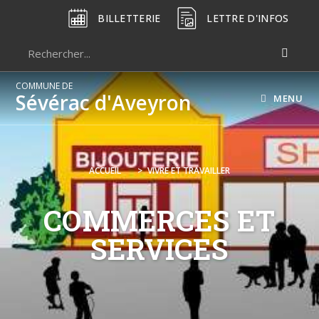
BILLETTERIE
LETTRE D'INFOS
COMMUNE DE
Sévérac d'Aveyron
MENU
ACCUEIL
>
VIVRE ET TRAVAILLER
COMMERCES ET
SERVICES