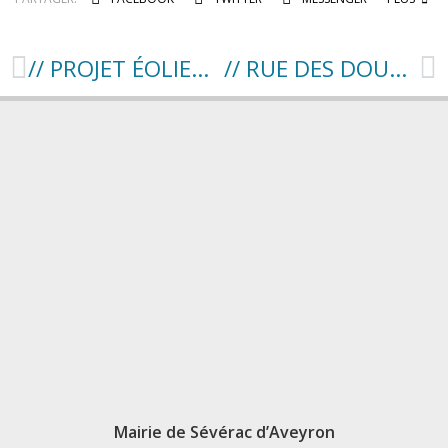
// PROJET ÉOLIEN – PORTE À PORTE //
// RUE DES DOUVES, GRAND FAUBOURG, BARRY et AUGUSTE GIROU : REPRISE DES TRAVAUX //
Mairie de Sévérac d’Aveyron