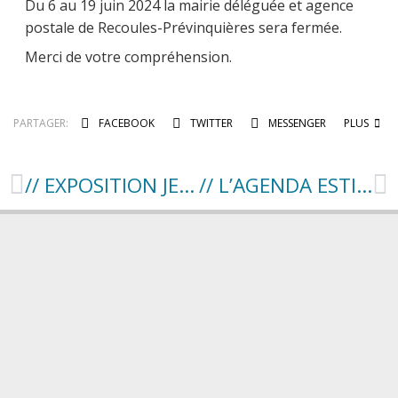
Du 6 au 19 juin 2024 la mairie déléguée et agence
postale de Recoules-Prévinquières sera fermée.
Merci de votre compréhension.
PARTAGER:
FACEBOOK
TWITTER
MESSENGER
PLUS
// EXPOSITION JEAN MOULIN, UNE VIE D’ENGAGEMENT //
// L’AGENDA ESTIVAL 2024 EST LÀ ! //