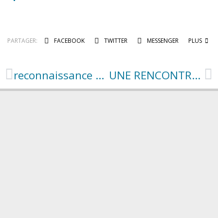
PARTAGER:
FACEBOOK
TWITTER
MESSENGER
PLUS
reconnaissance en calamites agricole pour pertes de fonds
UNE RENCONTRE POUR CONSTRUIRE TON AVENIR