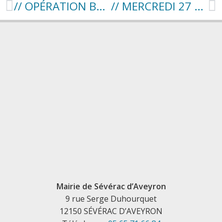
// OPÉRATION BOITES EN FÊTE – 11 NOVEMBRE AU 12 DÉCEMBRE 2024 //
// MERCREDI 27 NOVEMBRE – 14H – COUDRE POUR LA MÉDIATHÈQUE //
Mairie de Sévérac d’Aveyron
9 rue Serge Duhourquet
12150 SÉVÉRAC D’AVEYRON