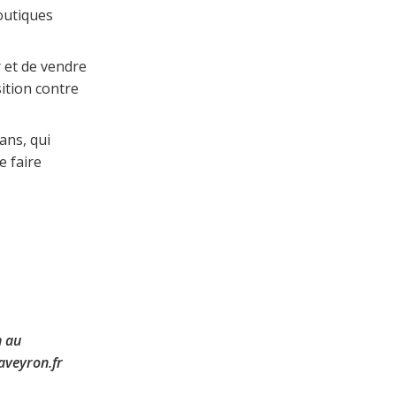
boutiques
 et de vendre
sition contre
ans, qui
e faire
n au
aveyron.fr