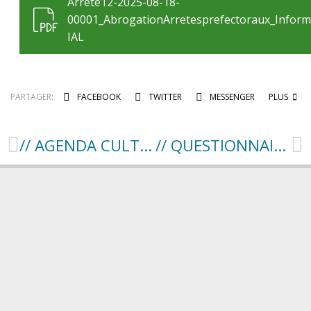
Arrete12-2025-08-18-
00001_AbrogationArretesprefectoraux_Inform
IAL
PARTAGER:
FACEBOOK
TWITTER
MESSENGER
PLUS
// AGENDA CULTUREL – SEPTEMBRE À DÉCEMBRE //
// QUESTIONNAIRE MÉDIATHÈQUE //