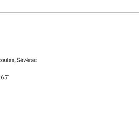
oules, Sévérac
.65″